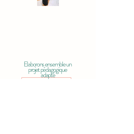
Elaborons ensemble un
projet pédagogique
adapté
contactez-nous
ici
je m'abonne à la news letter
Oui, abonnez-moi à votre 
newsletter.